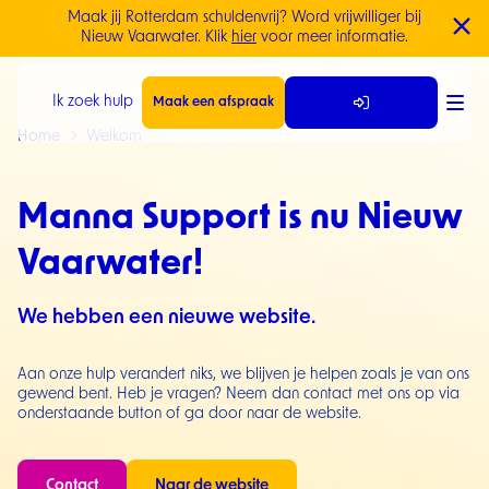
Maak jij Rotterdam schuldenvrij? Word vrijwilliger bij
Direct naar de content
Nieuw Vaarwater. Klik
hier
voor meer informatie.
Direct naar de footer
Ik zoek hulp
Maak een afspraak
Home
Welkom
Manna Support is nu Nieuw
Vaarwater!
We hebben een nieuwe website.
Aan onze hulp verandert niks, we blijven je helpen zoals je van ons
gewend bent. Heb je vragen? Neem dan contact met ons op via
onderstaande button of ga door naar de website.
Contact
Naar de website